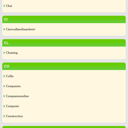
Chat
CI
Cinewallmethaardentv
CL
Cleaning
CO
Collis
Companies
Companiesonline
Computer
Construction