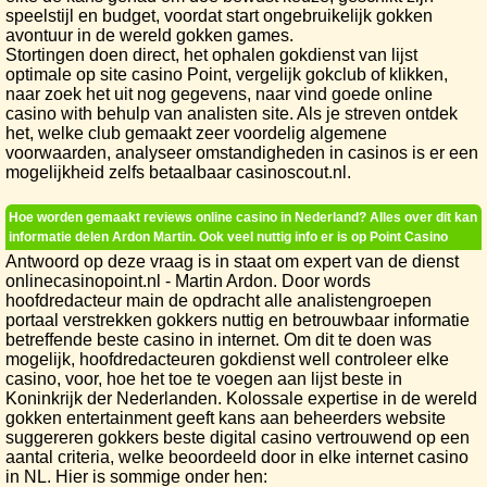
speelstijl en budget, voordat start ongebruikelijk gokken
avontuur in de wereld gokken games.
Stortingen doen direct, het ophalen gokdienst van lijst
optimale op site casino Point, vergelijk gokclub of klikken,
naar zoek het uit nog gegevens, naar vind goede online
casino with behulp van analisten site. Als je streven ontdek
het, welke club gemaakt zeer voordelig algemene
voorwaarden, analyseer omstandigheden in casinos is er een
mogelijkheid zelfs betaalbaar casinoscout.nl.
Hoe worden gemaakt reviews online casino in Nederland? Alles over dit kan
informatie delen Ardon Martin. Ook veel nuttig info er is op Point Casino
Antwoord op deze vraag is in staat om expert van de dienst
onlinecasinopoint.nl - Martin Ardon. Door words
hoofdredacteur main de opdracht alle analistengroepen
portaal verstrekken gokkers nuttig en betrouwbaar informatie
betreffende beste casino in internet. Om dit te doen was
mogelijk, hoofdredacteuren gokdienst well controleer elke
casino, voor, hoe het toe te voegen aan lijst beste in
Koninkrijk der Nederlanden. Kolossale expertise in de wereld
gokken entertainment geeft kans aan beheerders website
suggereren gokkers beste digital casino vertrouwend op een
aantal criteria, welke beoordeeld door in elke internet casino
in NL. Hier is sommige onder hen: