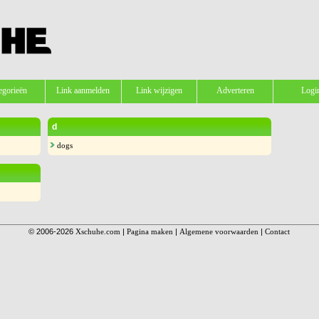
egorieën
Link aanmelden
Link wijzigen
Adverteren
Logi
d
dogs
© 2006-2026
Xschuhe.com
|
Pagina maken
|
Algemene voorwaarden
|
Contact