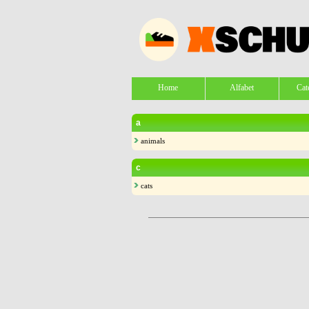
Home
Alfabet
Cat
a
animals
c
cats